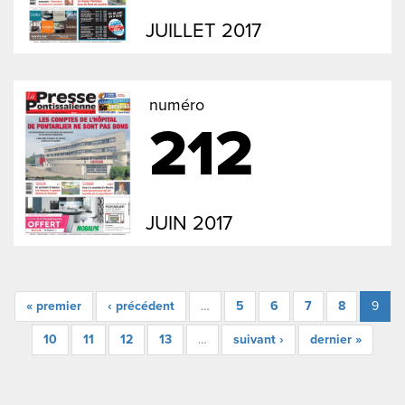
JUILLET 2017
numéro
212
JUIN 2017
« premier
‹ précédent
…
5
6
7
8
9
10
11
12
13
…
suivant ›
dernier »