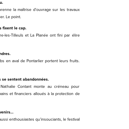
u.
prenne la maîtrise d'ouvrage sur les travaux
r. Le point.
 fixent le cap.
-les-Tilleuls et La Planée ont fini par élire
ndres.
s en aval de Pontarlier portent leurs fruits.
bs se sentent abandonnées.
, Nathalie Contant monte au créneau pour
s et financiers alloués à la protection de
uvenirs…
ssi enthousiastes qu’insouciants, le festival