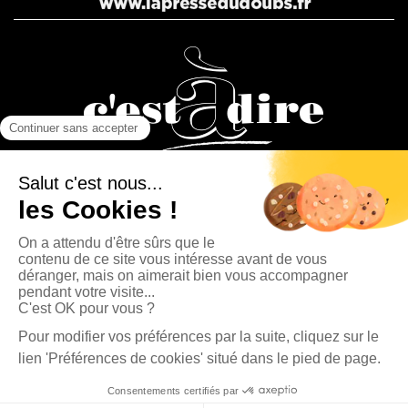
La Presse Bisontine, La Presse Pontissalienne et Le journal
C’est à dire sont des éditions du Groupe Publipresse.
La Presse Pontissalienne - 4, rue Fontaine l'Épine 25500 Morteau | Tél. : 03 81 67 90 80
|
contact@publipresse.fr
Newsletter
Propriété du journal La Presse Pontissalienne |
Mentions légales
|
Données
personnelles
Cliquez-ici pour modifier vos préférences en matière de cookies