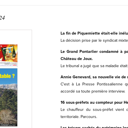
24
La fin de Piquemiette était-elle inélu
La décision prise par le syndicat mixte
Le Grand Pontarlier condamné à p
Château de Joux.
Le tribunal a jugé que sa maladie étai
Annie Genevard, sa nouvelle vie de 
C'est à La Presse Pontissalienne qu
accordé sa toute première interview.
16 sous-préfets au compteur pour H
Le chauffeur du sous-préfet vient de
territoriale. Parcours.
Les trésors cachés du patrimoine loc