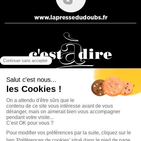
La Presse Bisontine, La Presse Pontissalienne et Le journal
C’est à dire sont des éditions du Groupe Publipresse.
La Presse Pontissalienne - 4, rue Fontaine l'Épine 25500 Morteau | Tél. : 03 81 67 90 80
|
contact@publipresse.fr
Newsletter
Propriété du journal La Presse Pontissalienne |
Mentions légales
|
Données
personnelles