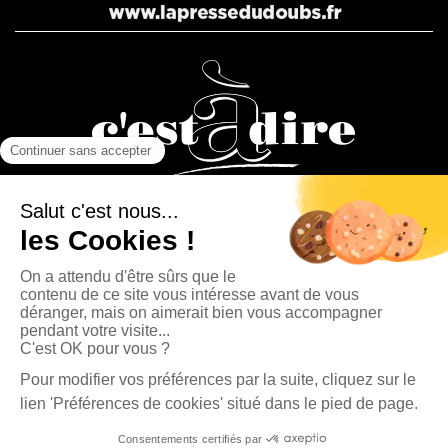
La Presse Bisontine, La Presse Pontissalienne et Le journal
C’est à dire sont des éditions du Groupe Publipresse.
La Presse Pontissalienne - 4, rue Fontaine l'Épine 25500 Morteau | Tél. : 03 81 67 90 80
|
contact@publipresse.fr
Newsletter
Propriété du journal La Presse Pontissalienne |
Mentions légales
|
Données
personnelles
Cliquez-ici pour modifier vos préférences en matière de cookies