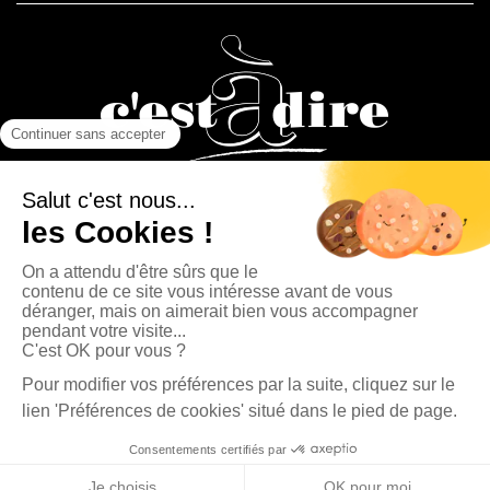
La Presse Bisontine, La Presse Pontissalienne et Le journal
C’est à dire sont des éditions du Groupe Publipresse.
La Presse Pontissalienne - 4, rue Fontaine l'Épine 25500 Morteau | Tél. : 03 81 67 90 80
|
contact@publipresse.fr
Newsletter
Propriété du journal La Presse Pontissalienne |
Mentions légales
|
Données
personnelles
Cliquez-ici pour modifier vos préférences en matière de cookies