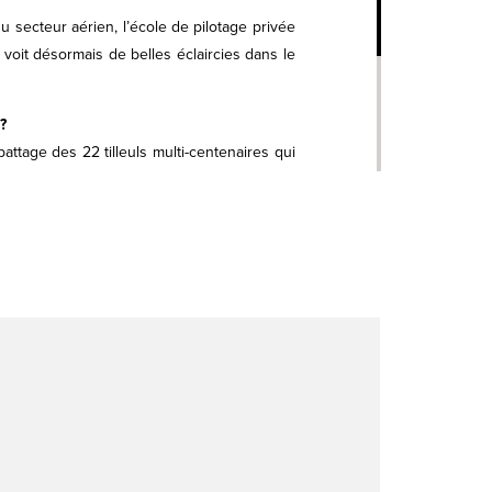
 secteur aérien, l’école de pilotage privée
 voit désormais de belles éclaircies dans le
?
battage des 22 tilleuls multi-centenaires qui
enant de la Chaux-d’Arçon a provoqué le
ier et le Haut-Doubs.