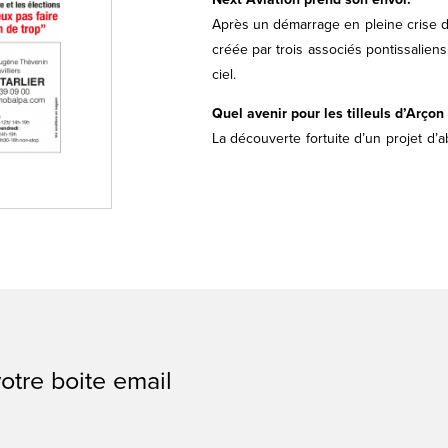
Après un démarrage en pleine crise du
créée par trois associés pontissaliens
ciel.
Quel avenir pour les tilleuls d’Arçon 
La découverte fortuite d’un projet d’a
marquent l’entrée du village en v
lancement d’une pétition.
Et 44 pages d'informations sur Pontarl
Jean-François HAUSER
Directeur de la rédaction
otre boite email