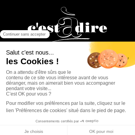
La Presse Bisontine, La Presse Pontissalienne et Le journal
C’est à dire sont des éditions du Groupe Publipresse.
La Presse Pontissalienne - 4, rue Fontaine l'Épine 25500 Morteau | Tél. : 03 81 67 90 80
|
contact@publipresse.fr
Newsletter
Propriété du journal La Presse Pontissalienne |
Mentions légales
|
Données
personnelles
Cliquez-ici pour modifier vos préférences en matière de cookies